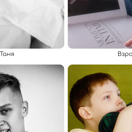
Таня
Взр