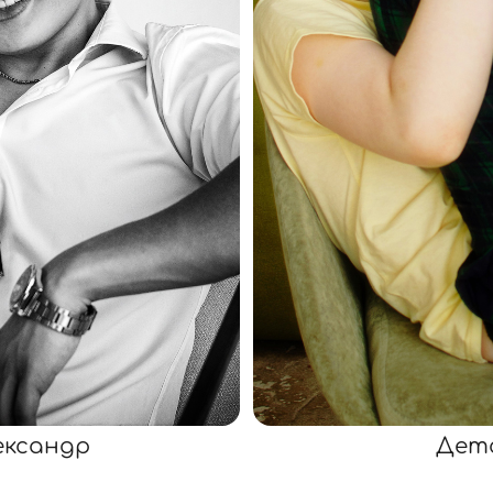
ександр
Детс