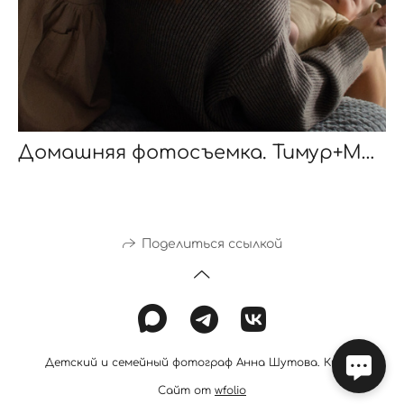
Домашняя фотосъемка. Тимур+Мама+Арина=❤️
Поделиться ссылкой
Детский и семейный фотограф Анна Шутова. Киров
Сайт от
wfolio