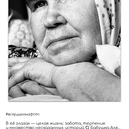
#всердцеинафото
В её глазах — целая жизнь: забота, терпение
и множество несказанных историй 💞 Бабушка Аля…