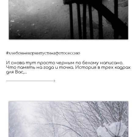
#хлебомнекормипустинафотосессию
И снова тут просто черным по белому написано.
Что память на года и точка. История в трех кадрах
для Вас,...