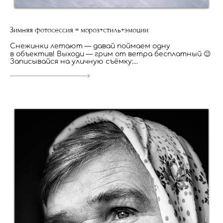
Зимняя фотосессия = мороз+стиль+эмоции
Снежинки летают — давай поймаем одну
в объектив! Выходи — грим от ветра бесплатный 😉
Записывайся на уличную съёмку:...